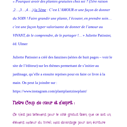
« Pourquoi avoir des plantes gratuites chez soi ? (1ère raison
,2…,3…,4…,)
la 5ème
: C’est L’AMOUR et une façon de donner
du SOIN ! Faire grandir une plante, l’écouter, en prendre soin…
c’est une façon hyper valorisante de donner de l’amour au
VIVANT, de le comprendre, de le partager !…
»
Juliette Patissier,
éd. Ulmer
Juliette Patissier a créé des fanzines (séries de huit pages – voir le
site de l’éditeur) sur les thèmes permettant de s’initier au
jardinage, qu’elle a ensuite reprises pour en faire ce livre à la
main. On peut la joindre sur :
https://www.instagram.com/plantplantzineplant/
Notre Coup de cœur et d’esprit :
Ce n’est pas tellement pour le côté gratuit (bien que ce soit un
élément moteur du livre), mais davantage pour son écriture